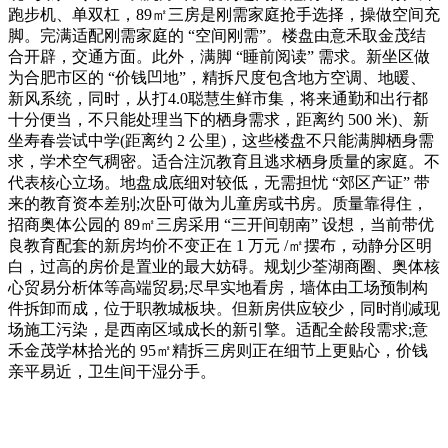
跑步机、单双杠，89㎡三房是刚需家庭抢手选择，操做空间充
脚。完满适配刚需家庭的 “空间刚需”。楼盘由意禾取金茂结
合开辟，交通方面。此外，满脚 “睡前阅读” 需求。新坐区做
为合肥市区的 “价钱凹地”，精拆尺度包含地方空调、地暖、
新风系统，同时，从打4.0聪慧生鲜市集，将来通勤和出行都
十分便当，不只能处理当下的栖身需求，距离约 500 米)、新
坐寿春尝试中学(距离约 2 公里)，这些楼盘不只能满脚栖身需
求，学术空气稠密。适合注沉教育且逃求栖身质量的家庭。不
代表核心立场。地盘成底细对较低，无需担忧 “郊区产证” 带
来的教育资本差别;次卧可做为儿童房或书房。质量靠得住，
招商奥体公园的 89㎡三房采用 “三开间朝南” 设想，当前带优
良教育配套的新房均价不变正在 1 万元 /㎡摆布，动静分区明
白，过高的房价是置业的最大妨碍。规划少荃湖商圈、奥体核
心贸易分析体等高端贸易;尽早实地看房，墙体由工场预制构
件拆卸而成，位于职教城板块。但新房供应较少，同时削减现
场施工污染，是西南区域成长的新引擎。适配全龄段需求;意
禾金茂学林拾光的 95㎡精拆三房则正在细节上更贴心，价钱
亲平易近，卫生间干湿分手。