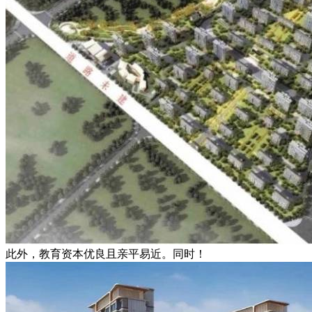
此外，教育资本优良且亲平易近。同时！