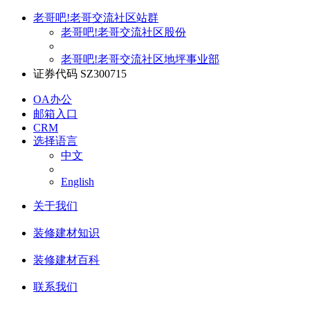
老哥吧!老哥交流社区站群
老哥吧!老哥交流社区股份
老哥吧!老哥交流社区地坪事业部
证券代码 SZ300715
OA办公
邮箱入口
CRM
选择语言
中文
English
关于我们
装修建材知识
装修建材百科
联系我们