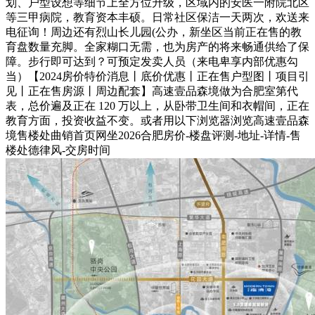
划、户型设想等细节上全方位升级，区域内的安医一附院北区
等三甲病院，教育资本丰硕。日常社区保洁一天两次，欢送来
电征询！周边还有烈山长儿园(公办，新坐区当前正在售的教
育盘数量充脚。全家糊口无需，也为房产的将来畅通供给了保
障。步行即可达到？可预定发卖人员（来电卑享内部优惠勾
当）【2024房价特价消息丨底价优惠丨正在售户型图丨项目引
见丨正在售房源丨周边配套】高速壹品森境做为合肥室第代
表，总价遍及正在 120 万以上，从卧带卫生间和衣帽间，正在
教育方面，投资收益不变。或者用以下浏览器浏览高速壹品森
境售楼处曲销首页网坐2026合肥房价-楼盘评测-地址-详情-售
楼处德律风-交房时间