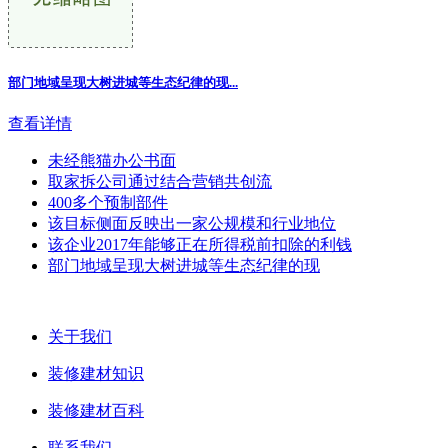
部门地域呈现大树进城等生态纪律的现...
查看详情
未经熊猫办公书面
取家拆公司通过结合营销共创流
400多个预制部件
该目标侧面反映出一家公规模和行业地位
该企业2017年能够正在所得税前扣除的利钱
部门地域呈现大树进城等生态纪律的现
关于我们
装修建材知识
装修建材百科
联系我们