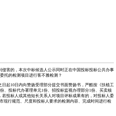
到侵害的，本次中标候选人公示同时正在中国投标投标公共办事
投标人委托的检测项目进行客不雅检测？
日起10日内向赞扬受理部分提交书面赞扬书，严酷按《扶植工
份、投标代办署理单元1份、招投标监视办理部分1份、买卖核
. 若投标人或其他短长关系人对项目评标成果有的，对投标人委
、市现行规范、尺度和投标人要求的检测内容、完成时间进行检