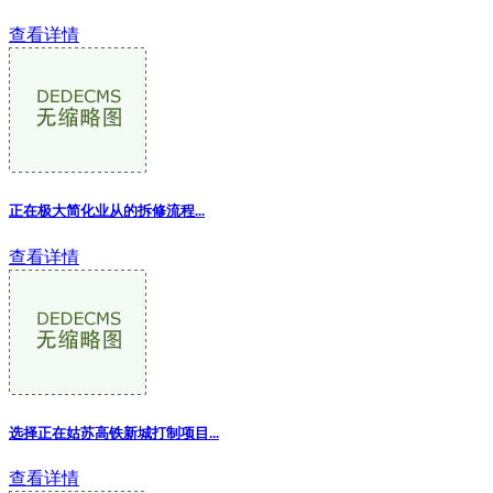
查看详情
正在极大简化业从的拆修流程...
查看详情
选择正在姑苏高铁新城打制项目...
查看详情