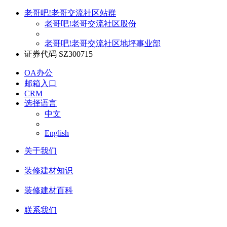
老哥吧!老哥交流社区站群
老哥吧!老哥交流社区股份
老哥吧!老哥交流社区地坪事业部
证券代码 SZ300715
OA办公
邮箱入口
CRM
选择语言
中文
English
关于我们
装修建材知识
装修建材百科
联系我们