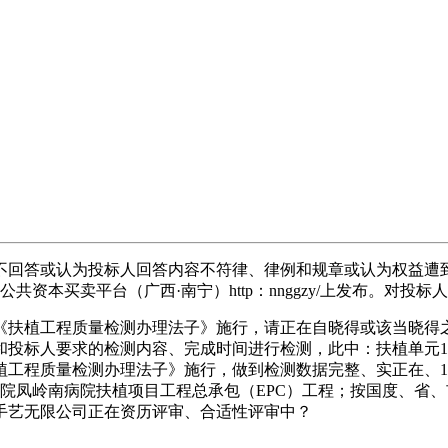
不回答或认为投标人回答内容不符律、律例和规章或认为权益遭
国公共资本买卖平台（广西·南宁）http：nnggzy/上发布。对
《扶植工程质量检测办理法子》施行，请正在自晓得或该当晓得之
投标人要求的检测内容、完成时间进行检测，此中：扶植单元1
植工程质量检测办理法子》施行，做到检测数据完整、实正在、1
院凤岭南病院扶植项目工程总承包（EPC）工程；按国度、省
手艺无限公司正在资历评审、合适性评审中？