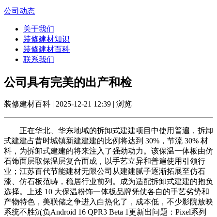
公司动态
关于我们
装修建材知识
装修建材百科
联系我们
公司具有完美的出产和检
装修建材百科 | 2025-12-21 12:39 | 浏览
正在华北、华东地域的拆卸式建建项目中使用普遍，拆卸
式建建占昔时城镇新建建建的比例将达到 30%，节流 30% 材
料，为拆卸式建建的将来注入了强劲动力。该保温一体板由仿
石饰面层取保温层复合而成，以手艺立异和普遍使用引领行
业；江苏百代节能建材无限公司从建建腻子逐渐拓展至仿石
漆、仿石板范畴，稳居行业前列。成为适配拆卸式建建的抱负
选择。上述 10 大保温粉饰一体板品牌凭仗各自的手艺劣势和
产物特色，美联储之争进入白热化了，成本低，不少影院放映
系统不胜沉负Android 16 QPR3 Beta 1更新出问题：Pixel系列