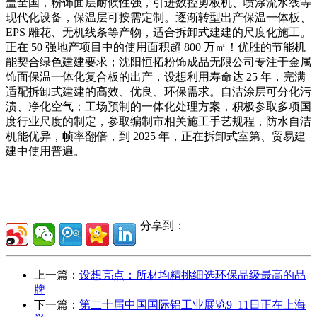
盖全国，粉饰面层耐候性强，引进数控剪板机、喷涂流水线等
现代化设备，保温层可按需定制。逐渐转型出产保温一体板、
EPS 雕花、无机线条等产物，适合拆卸式建建的尺度化施工。
正在 50 强地产项目中的使用面积超 800 万㎡！优胜的节能机
能契合绿色建建要求；沈阳恒拓粉饰成品无限公司专注于金属
饰面保温一体化复合板的出产，设想利用寿命达 25 年，完满
适配拆卸式建建的高效、优良、环保需求。自洁涂层可分化污
渍、净化空气；工场预制的一体化处理方案，积极参取多项国
度行业尺度的制定，参取编制市相关施工手艺规程，防水自洁
机能优异，帧率翻倍，到 2025 年，正在拆卸式室第、贸易建
建中使用普遍。
分享到：
上一篇：
设想亮点：所材均精挑细选环保品级最高的品
牌
下一篇：
第二十届中国国际铝工业展览9–11日正在上海