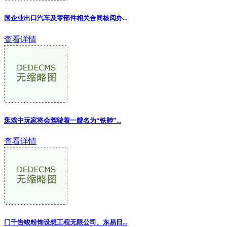
国企业出口汽车及零部件相关合同核阅办...
查看详情
逛戏中玩家将会驾驶着一艘名为“铁肺”...
查看详情
门千告竣粉饰设想工程无限公司、东易日...