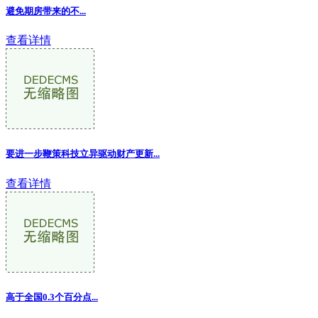
避免期房带来的不...
查看详情
要进一步鞭策科技立异驱动财产更新
...
查看详情
高于全国0.3个百分点...