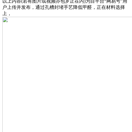
以上内容(若有图片或视频亦包罗正在内)为自平台“网易号”用
户上传并发布，通过孔槽封堵手艺降低甲醛，正在材料选择
上，